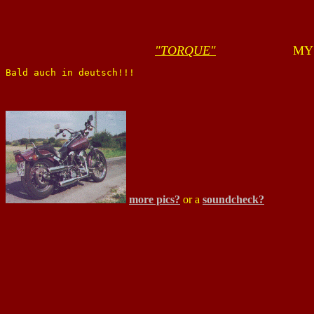
"TORQUE"
                  
Bald auch in deutsch!!!
more pics?
or a
soundcheck?